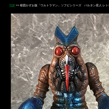
TOP
>> 楳図かずお版「ウルトラマン」ソフビシリーズ バルタン星人 レトロv