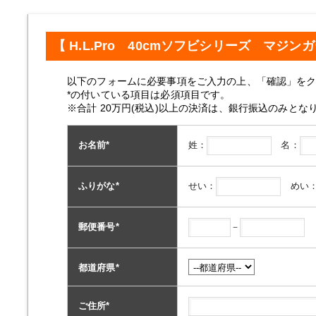
【 H.L.Pro 40cmソフビシリーズ マジン
以下のフォームに必要事項をご入力の上、「確認」を
*の付いている項目は必須項目です。
※合計 20万円(税込)以上の決済は、銀行振込のみとな
姓：
名：
お名前
*
せい：
めい
ふりがな
*
－
郵便番号
*
都道府県
*
ご住所
*