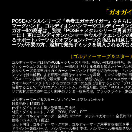
「ガオガ
POSE+メタルシリーズ『勇者王ガオガイガー』をさら
マーグハンド、ゴルディオンハンマーやゴルディータン
ガオーⅡの商品は、別売「POSE＋メタルシリーズ勇者
ーに！ 更にゴルディオンハンマーやウルテクエンジンの
るサポートパーツなどオプションパーツの商品も用意し
ーツが不要の方、追加で発光ギミックを購入される方な
［ゴルディーマーグ＆スター
ゴルディーマーグは他のPOSE＋シリーズと同様、幅広い可動域を持ち、
ジ」シークエンスに基づき設計。一部のオリジナル機構を加えたビーグル形
タルシリーズ勇者王ガオガイガーとマーグハンド形態を組み合わせ、「ハン
ンジンは独自解釈による細部の精密なディテールを表現。エンジン部分の回
「Gストーンを短時間で最大限に出力させる」状態である。ステルスガオー
ガオーⅡのプロテクトリングをガオガイガーの左腕に装着することで「プロ
装着することで「ブロウクンファントム」を再現可能。別売「POSE＋メ
リア素材と蛍光塗料により劇中のザンダー核を再現。ブラックライト（別売
ゴルディーマーグ＆スターガオガイガー オプションセット
対象年齢：15歳以上
仕様：ダイキャスト製／塗装済み完成品
材質：ダイキャスト、ABS、POM、PVC、PET
サイズ：ゴルディーマーグ：全高約 185mm ステルスガオーII： 全長約 275
価格：62,480円（税込）
セット内容：ゴルディーマーグ本体、ゴルディーマーグ用手首各種[開き手
ドライバー先端パーツ、 ハンマーヘル用釘本体、ハンマーヘル用先端造型