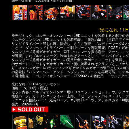
発売予定時期：2023年8下旬～9月上旬
[光になれ！L
発光ギミック：ゴルディオンハンマーにLEDユニットを装着すると劇中の
ウルテクエンジンにLEDユニットを装着可能。「勝利の鍵」（点灯用アイ
リングドライバー上部を右腕に接続し、さらに別売「ゴルディーマーグ&ス
ことで「ダブルヘッドドライバー」の劇中シーンを再現可能。POSE＋ガオ
タルシリーズ勇者ガオガイガー」両手でハンマーを握る場合、アームユニッ
が可能。またゴルディマーグに装備すればアームとして、ディバイディング
タルシリーズ勇者ガオガイガー」の両足外側にサポートユニットを装着し、
のサポートユニットをガオガイガーの上腕に装着すればクランプとしてオリ
り、ステルスガオーⅡのランディングギアやドリルガオーの装甲としてのギ
の必殺技「ハンマーヘル・アンド・ヘブン」のイメージを再現可能。ステル
※電池別売 ・ゴルディオンハンマー：CR2032ｘ4 個使用 ・ウルテクエンジ
光になれ！LED＆ツールセット
価格：15,180円（税込）
セット内容：ゴルディオンハンマー用LEDユニットｘ２セット、ウルテク
接続パーツ、ガトリングドライバー上部、「セーフティデバイス・リリーブ
トユニット接続パーツ、延長パーツ、ネジ頭部パーツ、ステルスガオーⅡ用
発売：2024年2月