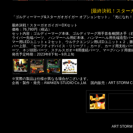
[最終決戦！スター
「ゴルディーマーグ&スターガオガイガー オプションセット」「光になれ！
最終決戦！スターガオガイガーDXセット
価格：76,780円（税込）
セット内容：ゴルディーマーグ本体、ゴルディマーグ用手首各種[開き手（
ライバー先端パーツ、 ハンマーヘル用釘本体、ハンマーヘル用先端造型パ
マー用LEDユニットｘ２セット、ウルテクエンジン用LEDユニットｘ２
バー上部、「セーフティデバイス・リリーブ！」カード、カード用支柱パー
ーツ、ネジ頭部パーツ、ステルスガオーⅡ用接続パーツ、マーグハンド用接
発売予定時期：2023年8下旬～9月上旬
※実際の製品は仕様が異なる場合がございます。
企画・製作・発売：AWAKEN STUDIO Co.,Ltd. 国内販売：ART STORM Co.,
ART STORM Co